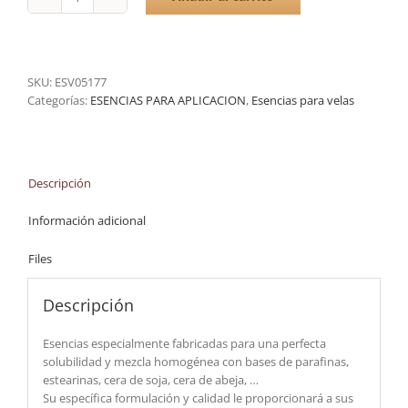
Chucheria
5
kgs
cantidad
SKU:
ESV05177
Categorías:
ESENCIAS PARA APLICACION
,
Esencias para velas
Descripción
Información adicional
Files
Descripción
Esencias especialmente fabricadas para una perfecta
solubilidad y mezcla homogénea con bases de parafinas,
estearinas, cera de soja, cera de abeja, …
Su específica formulación y calidad le proporcionará a sus