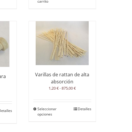
carrito
Varillas de rattan de alta
ara
absorción
Rango
1,20
€
-
875,00
€
ango
de
e
precios:
ecios:
desde
esde
Seleccionar
Este
Detalles
ste
Detalles
1,20 €
00 €
opciones
producto
roducto
hasta
asta
tiene
iene
875,00 €
0,00 €
múltiples
últiples