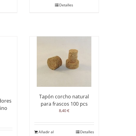
Detalles
Tapón corcho natural
dores
para frascos 100 pcs
ino
8,40
€
Añadir al
Detalles