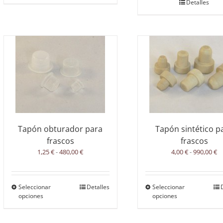
Detalles
Tapón obturador para
Tapón sintético p
frascos
frascos
Rango
R
1,25
€
-
480,00
€
4,00
€
-
990,00
€
de
d
precios:
pr
desde
d
Seleccionar
Este
Detalles
Seleccionar
E
1,25 €
4,
opciones
opciones
producto
p
hasta
h
tiene
t
480,00 €
99
múltiples
m