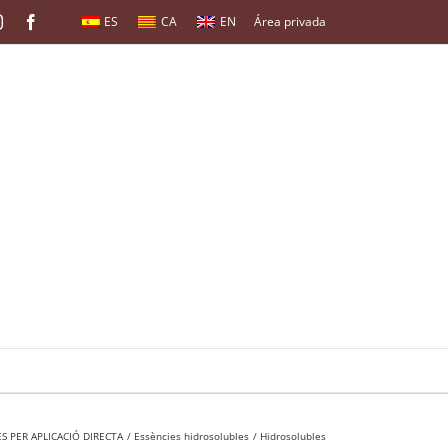
ES
CA
EN
Instagram
Facebook
Área privada
S PER APLICACIÓ DIRECTA
Essències hidrosolubles
Hidrosolubles