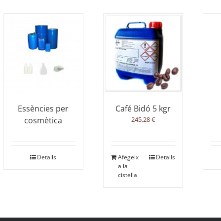
Essències per
Café Bidó 5 kgr
cosmètica
245,28
€
Details
Afegeix
Details
a la
cistella